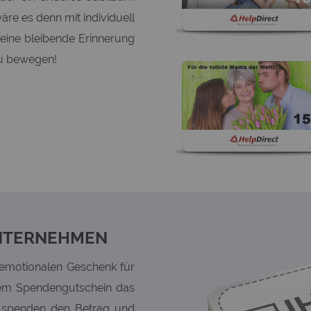
äre es denn mit individuell
eine bleibende Erinnerung
zu bewegen!
NTERNEHMEN
 emotionalen Geschenk für
nem Spendengutschein das
ie spenden den Betrag und