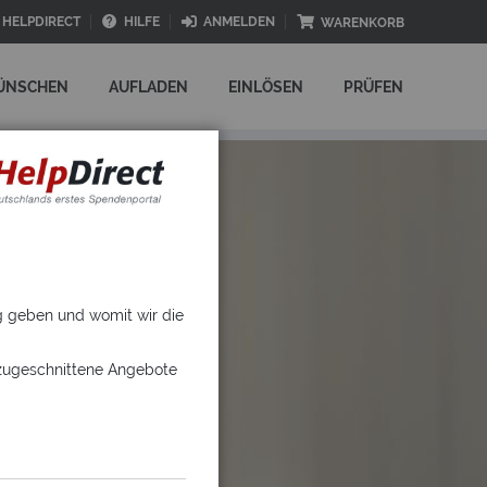
HELPDIRECT
HILFE
ANMELDEN
WARENKORB
ÜNSCHEN
AUFLADEN
EINLÖSEN
PRÜFEN
ng geben und womit wir die
 zugeschnittene Angebote