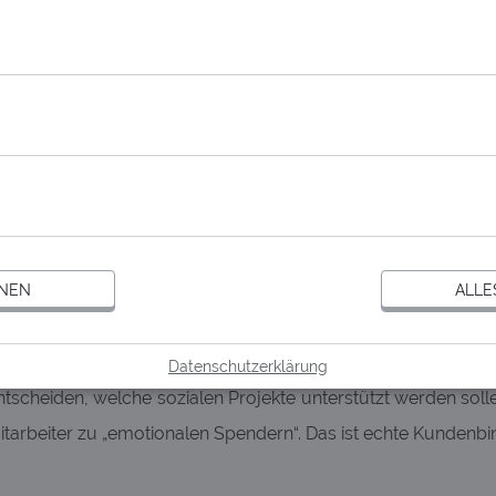
EINSATZMÖGLICHKEITE
 Geschenk für Ihre emotionale Mitarbeiter- und Kun
HNEN
ALLE
Weihnachten und erzählen Ihren Mitarbeitern und Kunde
nbindung. Warum binden Sie diese nicht einfach in Ihre Kamp
Datenschutzerklärung
tscheiden, welche sozialen Projekte unterstützt werden sol
tarbeiter zu „emotionalen Spendern“. Das ist echte Kundenb