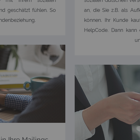
 mit Ihrem sozialen
sozialen Gutschein vers
nd geschätzt fühlen. So
an, die Sie z.B. als Au
undenbeziehung.
können. Ihr Kunde kau
HelpCode. Dann kann 
un
 in Ihre Mailings