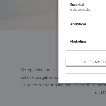
Essential
nicht anpassbar
Analytical
Marketing
Das ideale
ALLES ABLE
Sie spenden an ein soziales Projekt z.B. 
Scheckübergabe? Sorry, aber das ist keine Kunde
HelpCard zur Verfügung und lassen SIE selbst en
und Mi