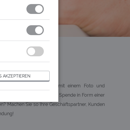
N
denbindung!
S AKZEPTIEREN
n davon, am besten noch mit einem Foto und
agne ein, stellen Ihnen die Spende in Form einer
len? Machen Sie so Ihre Geschäftspartner, Kunden
indung!