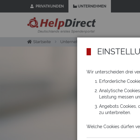
PRIVATKUNDEN
UNTERNEHMEN
Z
u
m
I
n
h
Startseite
Unternehmen
Einsatzmöglichkeiten
a
EINSTELL
l
t
s
p
Wir unterscheiden drei ve
r
Erforderliche Cooki
i
n
Analytische Cookies
g
Leistung messen un
e
Angebots Cookies, d
n
zu unterbreiten.
Welche Cookies dürfen v