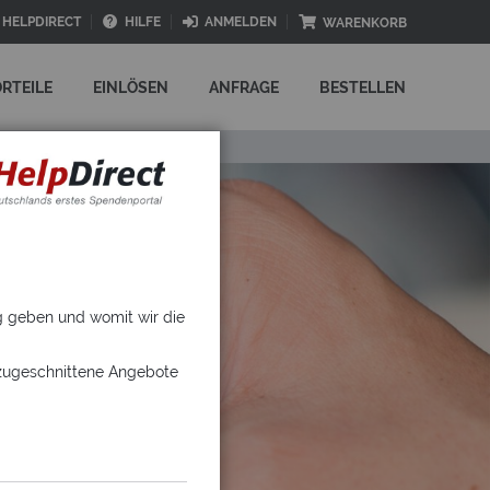
HELPDIRECT
HILFE
ANMELDEN
WARENKORB
RTEILE
EINLÖSEN
ANFRAGE
BESTELLEN
ng geben und womit wir die
 zugeschnittene Angebote