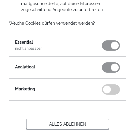
maßgeschneiderte, auf deine Interessen
abbaubarem BioPolymer hergestellt und belasten somit
zugeschnittene Angebote zu unterbreiten.
nicht die Umwelt.
Welche Cookies dürfen verwendet werden?
WER IST DER DIENSTLEISTER ZUR
ERSTELLUNG DER HELPCARD?
Essential
nicht anpassbar
Analytical
WARUM IST DIE BETREIBERGESELSCHAFT
NICHT GEMEINNÜTZIG?
Marketing
FINDET DURCH DIE HELPCARD NICHT NUR
EINE UMVERTEILUNG VON SPENDEN
STATT?
ALLES ABLEHNEN