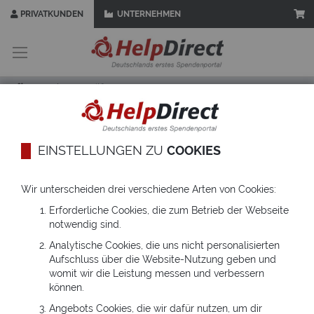
PRIVATKUNDEN
UNTERNEHMEN
Z
u
m
I
Startseite
Hilfe & FAQ
n
h
a
l
t
EINSTELLUNGEN ZU
COOKIES
HILFE & FAQ
s
p
In der Liste sammeln wir die häufig gestellten Fragen mit
r
Wir unterscheiden drei verschiedene Arten von Cookies:
Antworten zu allen Bereichen des Spendengutscheins.
i
Solltest auf du dieser Seite keine passende Antwort auf
Erforderliche Cookies, die zum Betrieb der Webseite
n
deine Frage finden, kannst du uns auch gerne persönlich
notwendig sind.
g
e
Analytische Cookies, die uns nicht personalisierten
n
Aufschluss über die Website-Nutzung geben und
womit wir die Leistung messen und verbessern
WORAUS BESTEHEN HELPCARDS?
können.
Angebots Cookies, die wir dafür nutzen, um dir
Unsere HelpCards werden aus einem biologisch