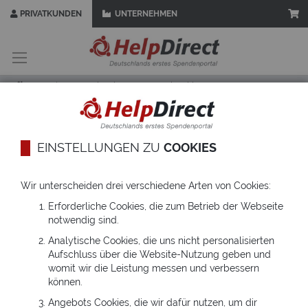
PRIVATKUNDEN
UNTERNEHMEN
Zum
Inhalt
springen
Startseite
Schenken
Geschenkkarte
Motiv auswählen
HelpCard gestalten
EINSTELLUNGEN ZU
COOKIES
1
2
3
Wir unterscheiden drei verschiedene Arten von Cookies:
Zum
Zum
Erforderliche Cookies, die zum Betrieb der Webseite
Ende
Anfang
notwendig sind.
der
der
Bildgalerie
Bildgalerie
Analytische Cookies, die uns nicht personalisierten
springen
springen
Aufschluss über die Website-Nutzung geben und
womit wir die Leistung messen und verbessern
können.
Angebots Cookies, die wir dafür nutzen, um dir