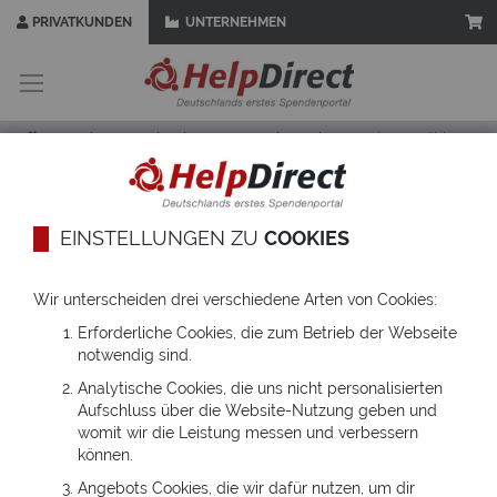
PRIVATKUNDEN
UNTERNEHMEN
Zum
Inhalt
springen
Startseite
Schenken
E-HelpCard
Variante wählen
1
2
3
EINSTELLUNGEN ZU
COOKIES
Filtern
Wir unterscheiden drei verschiedene Arten von Cookies:
Hochzeit
nach:
Erforderliche Cookies, die zum Betrieb der Webseite
notwendig sind.
5
Motiven
Analytische Cookies, die uns nicht personalisierten
Aufschluss über die Website-Nutzung geben und
womit wir die Leistung messen und verbessern
können.
Angebots Cookies, die wir dafür nutzen, um dir