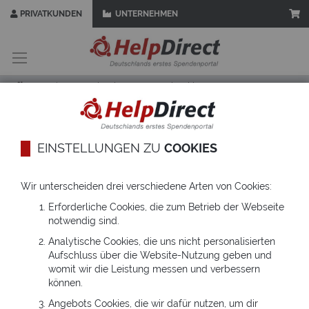
PRIVATKUNDEN
UNTERNEHMEN
Zum
Inhalt
springen
Startseite
Schenken
Geschenkkarte
Motiv auswählen
HelpCard gestalten
EINSTELLUNGEN ZU
COOKIES
1
2
3
Wir unterscheiden drei verschiedene Arten von Cookies:
Zum
Zum
Erforderliche Cookies, die zum Betrieb der Webseite
Ende
Anfang
notwendig sind.
der
der
Bildgalerie
Bildgalerie
Analytische Cookies, die uns nicht personalisierten
springen
springen
Aufschluss über die Website-Nutzung geben und
womit wir die Leistung messen und verbessern
können.
Angebots Cookies, die wir dafür nutzen, um dir